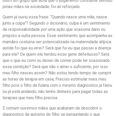
outro um grupo que acha que o julgamento constante sentido
pelas mães na sociedade, foi ali reforçado.
Quem já ouviu essa frase: “Quando nasce uma mãe, nasce
junto a culpa”? Segundo o dicionário, culpa é um sentimento
de responsabilidade por uma ação que ocasiona dano ou
prejuízo a outra pessoa. Esse sentimento que acompanha as
mamães costuma ser potencializado na maternidade atípica:
aonde foi que eu errei? Será que fui eu que passei a doença
para ela? De quem ele herdou esse gene defeituoso? Será
que o que eu comi ou deixei de comer pode ter ocasionado
essa condição? Será que não o amei o suficiente, por isso
meu filho nasceu assim? Não estou tendo tempo de cumprir
as horas de terapia em casa; Preciso estimular mais meu
filho pois o filho da fulana com o mesmo diagnostico já falou
ou já está andando; não tenho dinheiro para pagar todas as
terapias que meu filho precisa…
É comum ouvirmos mães que acabaram de descobrir o
diagnóstico de autismo do filho se perguntando o que