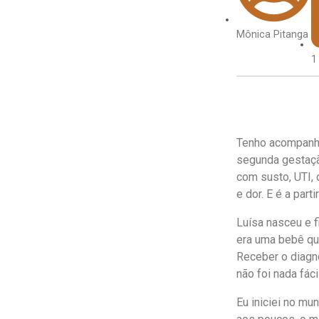
Mônica Pitanga
1
Tenho acompanha
segunda gestação
com susto, UTI, 
e dor. E é a part
Luísa nasceu e f
era uma bebê qu
Receber o diagnó
não foi nada fácil
Eu iniciei no m