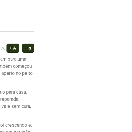
+ A
- a
tra:
ram para uma
s também começou
 aperto no peito
io para casa,
reparada.
iva e sem cura,
oi crescendo e,