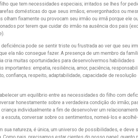
filho que tem necessidades especiais; irritados se lhes for ped
arefas domésticas do que seus irmãos; envergonhados ou me
s olham fixamente ou provocam seu irmão ou irmã porque ele o
sionados por terem que cuidar do irmão na ausência dos pais (e
e).
 deficiência pode se sentir triste ou frustrada ao ver que seu ir
que ela não consegue fazer. A presença de um membro da famí
cia cria muitas oportunidades para desenvolvermos habilidades
 importantes: empatia, resiliência, amor, paciência, responsabil
, confiança, respeito, adaptabilidade, capacidade de resoluçã
abelecer um equilíbrio entre as necessidades do filho com defic
onversar honestamente sobre a verdadeira condição do irmão; pa
criança individualmente a fim de desenvolver um relacionamen
r a escuta, conversar sobre os sentimentos, nomeá-los e acolhê
m sua natureza, é única, um universo de possibilidades, e deve 
. Como pais, precisamos estar cientes do nosso papel: quanto m