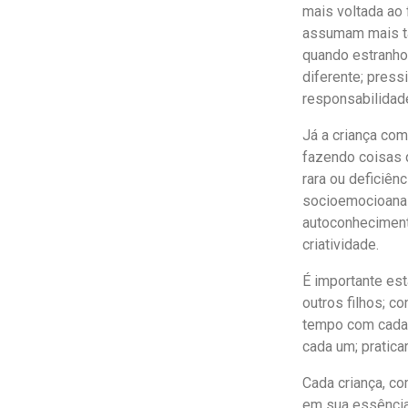
mais voltada ao 
assumam mais t
quando estranho
diferente; pres
responsabilidad
Já a criança com
fazendo coisas 
rara ou deficiên
socioemocioanais
autoconhecimento
criatividade.
É importante est
outros filhos; c
tempo com cada 
cada um; pratica
Cada criança, co
em sua essência