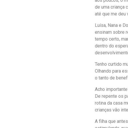
aos poucos, o m
de uma criança co
até que me deu 
Luísa, Nana e D
ensinam sobre re
tempo certo, ma
dentro do espera
desenvolvimento
Tenho curtido m
Olhando para ess
o tanto de bene
Acho importante
De repente os pa
rotina da casa m
crianças vão int
A filha que ante