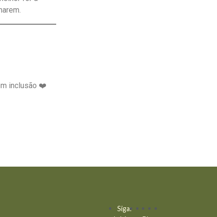
onarem.
em inclusão ❤️
Siga: