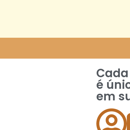
Cada 
é úni
em su