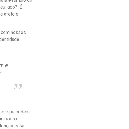
mais estímulo do
seu lado? É
e afeto e
a com nossos
identidade.
em e
r
ções que podem
nsiosos e
atenção estar