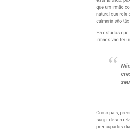
estimulando, pux
que um irmão cor
natural que rol
calmaria são tã
Há estudos que 
irmãos vão ter u
Não
cre
seu
Como pais, prec
surgir dessa rel
preocupados dian