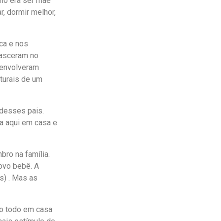
mo era ser mãe
r, dormir melhor,
ca e nos
nasceram no
senvolveram
turais de um
desses pais.
la aqui em casa e
ro na família.
ovo bebê. A
s) . Mas as
po todo em casa