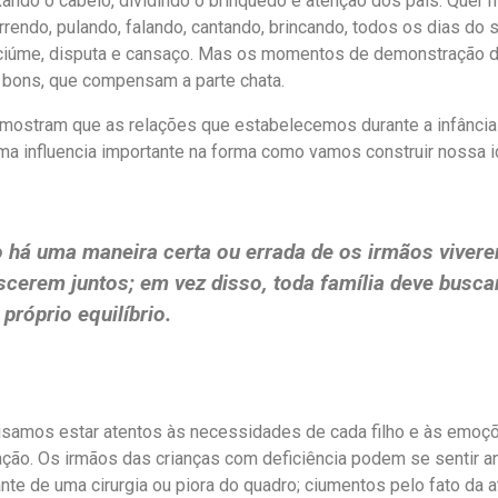
ando o cabelo, dividindo o brinquedo e atenção dos pais. Quer 
rendo, pulando, falando, cantando, brincando, todos os dias do 
e ciúme, disputa e cansaço. Mas os momentos de demonstração d
o bons, que compensam a parte chata.
mostram que as relações que estabelecemos durante a infânci
ma influencia importante na forma como vamos construir nossa 
 há uma maneira certa ou errada de os irmãos viver
scerem juntos; em vez disso, toda família deve busca
 próprio equilíbrio.
isamos estar atentos às necessidades de cada filho e às emo
ação. Os irmãos das crianças com deficiência podem se sentir a
te de uma cirurgia ou piora do quadro; ciumentos pelo fato da 