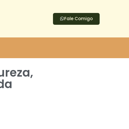
Fale Comigo
ureza,
ada