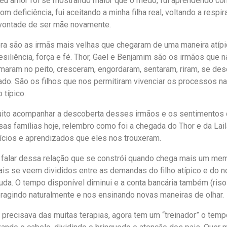
eu amor foi se mostrando maior que o medo, fui aprendendo co
m deficiência, fui aceitando a minha filha real, voltando a respira
vontade de ser mãe novamente.
ora são as irmãs mais velhas que chegaram de uma maneira atípi
siliência, força e fé. Thor, Gael e Benjamim são os irmãos que 
maram no peito, cresceram, engordaram, sentaram, riram, se de
do. São os filhos que nos permitiram vivenciar os processos na
 típico.
uito acompanhar a descoberta desses irmãos e os sentimentos 
as famílias hoje, relembro como foi a chegada do Thor e da Lai
fícios e aprendizados que eles nos trouxeram.
 falar dessa relação que se constrói quando chega mais um memb
is se veem divididos entre as demandas do filho atípico e do n
uda. O tempo disponível diminui e a conta bancária também (riso
eragindo naturalmente e nos ensinando novas maneiras de olhar.
s precisava das muitas terapias, agora tem um “treinador” o tem