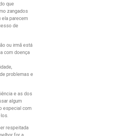
ido que
smo zangados
u ela parecem
xcesso de
mão ou irmã está
lia com doença
idade,
o de problemas e
iência e as dos
ssar algum
to especial com
-los.
ser respeitada
elhor for a