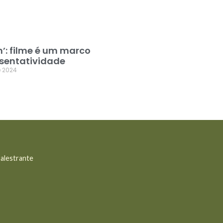
’: filme é um marco
esentatividade
 2024
Palestrante